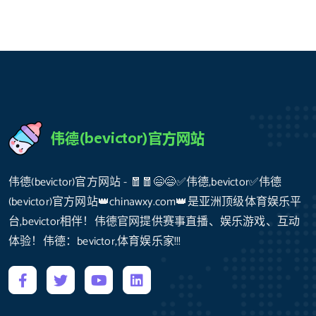
伟德(bevictor)官方网站 - 🧧🧧😄😄✅伟德,bevictor✅伟德
(bevictor)官方网站👑chinawxy.com👑是亚洲顶级体育娱乐平
台,bevictor相伴！伟德官网提供赛事直播、娱乐游戏、互动
体验！伟德：bevictor,体育娱乐家!!!