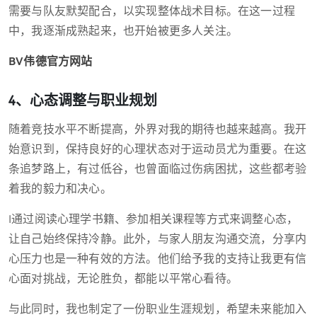
需要与队友默契配合，以实现整体战术目标。在这一过程
中，我逐渐成熟起来，也开始被更多人关注。
BV伟德官方网站
4、心态调整与职业规划
随着竞技水平不断提高，外界对我的期待也越来越高。我开
始意识到，保持良好的心理状态对于运动员尤为重要。在这
条追梦路上，有过低谷，也曾面临过伤病困扰，这些都考验
着我的毅力和决心。
I通过阅读心理学书籍、参加相关课程等方式来调整心态，
让自己始终保持冷静。此外，与家人朋友沟通交流，分享内
心压力也是一种有效的方法。他们给予我的支持让我更有信
心面对挑战，无论胜负，都能以平常心看待。
与此同时，我也制定了一份职业生涯规划，希望未来能加入