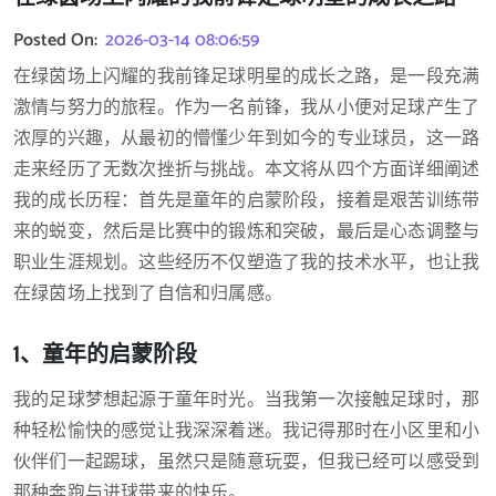
Posted On:
2026-03-14 08:06:59
在绿茵场上闪耀的我前锋足球明星的成长之路，是一段充满
激情与努力的旅程。作为一名前锋，我从小便对足球产生了
浓厚的兴趣，从最初的懵懂少年到如今的专业球员，这一路
走来经历了无数次挫折与挑战。本文将从四个方面详细阐述
我的成长历程：首先是童年的启蒙阶段，接着是艰苦训练带
来的蜕变，然后是比赛中的锻炼和突破，最后是心态调整与
职业生涯规划。这些经历不仅塑造了我的技术水平，也让我
在绿茵场上找到了自信和归属感。
1、童年的启蒙阶段
我的足球梦想起源于童年时光。当我第一次接触足球时，那
种轻松愉快的感觉让我深深着迷。我记得那时在小区里和小
伙伴们一起踢球，虽然只是随意玩耍，但我已经可以感受到
那种奔跑与进球带来的快乐。