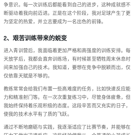
争意识。每一次训练后都能看到自己的进步，这种成就感不
断驱动着我向前迈进。正是在这个阶段，我对足球产生了更
为坚定的热爱，并立志要成为一名出色的前锋。
2、艰苦训练带来的蜕变
进入青训营后，我面临着更加严格和高强度的训练安排。每
天放学后，我都会直奔训练场，有时候甚至牺牲周末休息时
间来加强自己的技术。我知道，要想在竞争中脱颖而出，仅
仅依靠天赋是不够的。
教练常常会给我们布置一些高难度的任务，比如快速反应能
力和精准射门等。在一次次重复练习中，尽管身体疲惫，但
我始终保持着乐观积极的态度。这段辛苦而又充实的日子，
使我的技术水平有了质的飞跃。
通过不断地磨砺与实践，我逐渐适应了比赛节奏，并能够在